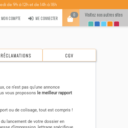
edi de 9h à 12h et de 14h à 18h
Visitez nos autres sites
0
R MON COMPTE
ME CONNECTER
RÉCLAMATIONS
CGV
x, ce n’est pas qu’une annonce
nous vous proposons
le meilleur rapport
sport ou de colisage, tout est compris !
s du lancement de votre dossier en
sse d’impression, lettrage spécifique