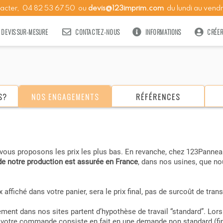
tacter,
04
82
53
67
50
ou
devis@123imprim.com
du lundi au vendr
DEVIS SUR-MESURE
CONTACTEZ-NOUS
INFORMATIONS
CRÉE
S?
NOS ENGAGEMENTS
RÉFÉRENCES
ous proposons les prix les plus bas. En revanche, chez 123Panneau
de notre production est assurée en France
, dans nos usines, que 
 affiché dans votre panier, sera le prix final, pas de surcoût de tran
ment dans nos sites partent d’hypothèse de travail “standard”. Lor
otre commande consiste en fait en une demande non standard (fine