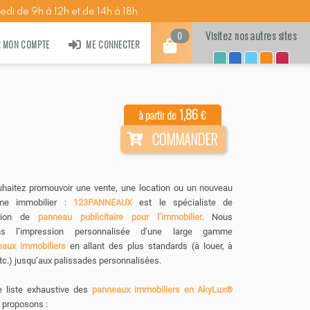
edi de 9h à 12h et de 14h à 18h
Visitez nos autres sites
0
R MON COMPTE
ME CONNECTER
1,86
à partir de
€
COMMANDER
haitez promouvoir une vente, une location ou un nouveau
me immobilier :
123PANNEAUX
est le spécialiste de
ssion de
panneau publicitaire pour l’immobilier
. Nous
ns l’impression personnalisée d’une large gamme
aux immobiliers
en allant des plus standards (à louer, à
tc.) jusqu’aux palissades personnalisées.
e liste exhaustive des
panneaux immobiliers en AkyLux®
 proposons :