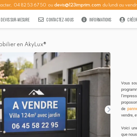
tacter,
04
82
53
67
50
ou
devis@123imprim.com
du lundi au vendr
DEVIS SUR-MESURE
CONTACTEZ-NOUS
INFORMATIONS
CRÉE
ilier en AkyLux®
Vous sou
program
l’impre
proposo
de
panne
vendre, e
Voici un
que nous