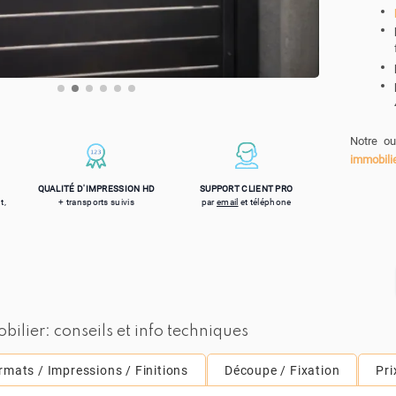
Notre ou
immobili
QUALITÉ D'IMPRESSION HD
SUPPORT CLIENT PRO
t,
+ transports suivis
par
email
et téléphone
lier: conseils et info techniques
rmats / Impressions / Finitions
Découpe / Fixation
Pri