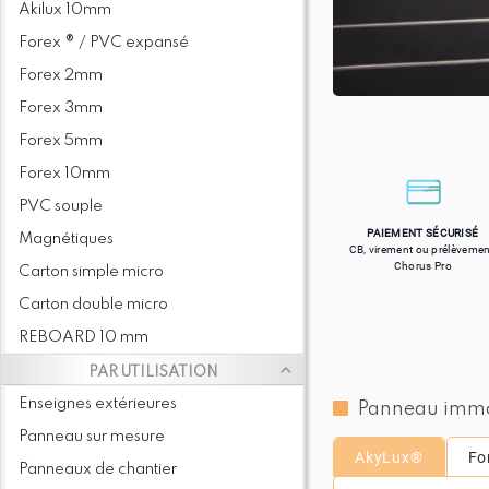
Akilux 10mm
Forex ® / PVC expansé
Forex 2mm
Forex 3mm
Forex 5mm
Forex 10mm
PVC souple
PAIEMENT SÉCURISÉ
Magnétiques
CB, virement ou prélèvemen
Chorus Pro
Carton simple micro
Carton double micro
REBOARD 10 mm
PAR UTILISATION
Enseignes extérieures
Panneau immobi
Panneau sur mesure
AkyLux®
Fo
Panneaux de chantier